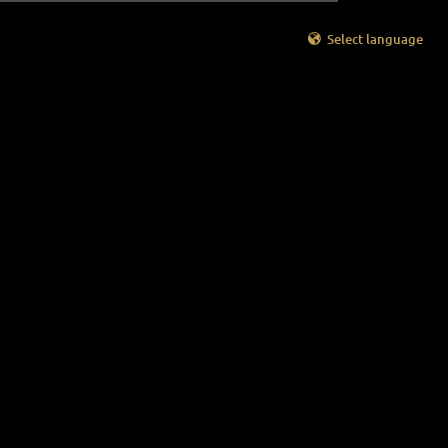
Select language
deutsch
english
slovenský
čeština
polskie
ภาษาไทย