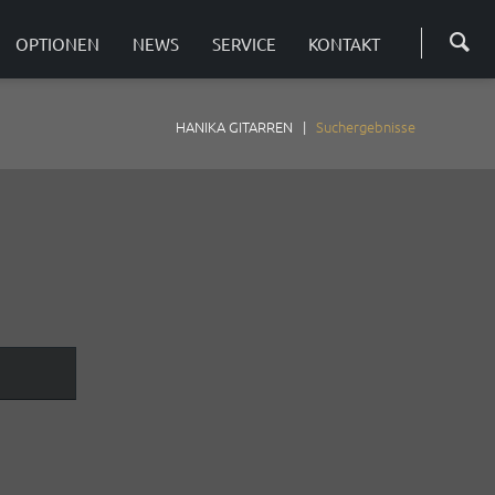
Navigation
überspringe
OPTIONEN
NEWS
SERVICE
KONTAKT
INFOTHEK
BASISKLASSE
HANIKA GITARREN
Suchergebnisse
DOWNLOADS
50ER MODELLE
Broschüren & Bilder
50 AF
50 KF-N
FAQ
50 MC
Fragen & Antworten
50 PC
50 TBF
50 TEF
BASISCUT MODELLE
BasisCut PC
BasisCut TEF