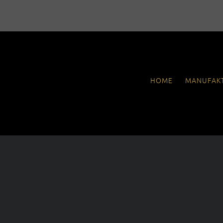
FLAMENCO MODELLE
Flamenco ZF
MEHRSAITIGE MODELLE
7-MEISTER
8-MEISTER
NAVIGATION
HOME
MANUFAK
ÜBERSPRINGEN