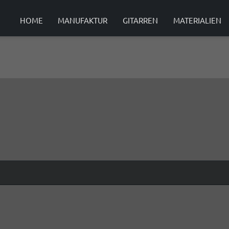
HOME
MANUFAKTUR
GITARREN
MATERIALIEN
LASSE
BEZUGSQUELLEN
MITTELKLASSE
DELLE
BEZUGSQUELLEN
56ER MODELLE
Händler
56 AF-N
56 CC
ce EF-N
56 CF
 MODELLE
54ER MODELLE
 PC
54 PC
 PF
54 PF
NTURY Lattice
52ER MODELLE
NTURY DTL
52 AF
CUTPRO MODELLE
CutPro PC
CutPro PF
CrossOver
FLAMENCO MODELLE
Flamenco KF