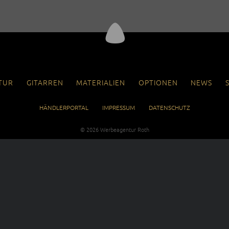
MEHRSAITIGE MODELLE
7-PRO
8-PRO
TUR
GITARREN
MATERIALIEN
OPTIONEN
NEWS
NAVIGATION
HÄNDLERPORTAL
IMPRESSUM
DATENSCHUTZ
ÜBERSPRINGEN
© 2026
Werbeagentur Roth