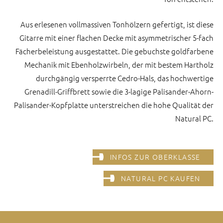
Aus erlesenen voll­massiven Ton­hölzern gefertigt, ist diese
Gitarre mit einer flachen Decke mit asymmetrischer 5-fach
Fächer­beleistung ausge­stattet. Die gebuchste gold­farbene
Mechanik mit Ebenholz­wirbeln, der mit bestem Hartholz
durch­gängig versperrte Cedro-Hals, das hoch­wertige
Grenadill-Griffbrett sowie die 3-lagige Palisander-Ahorn-
Palisander-Kopfplatte unter­streichen die hohe Qualität der
Natural PC.
INFOS ZUR OBERKLASSE
NATURAL PC KAUFEN