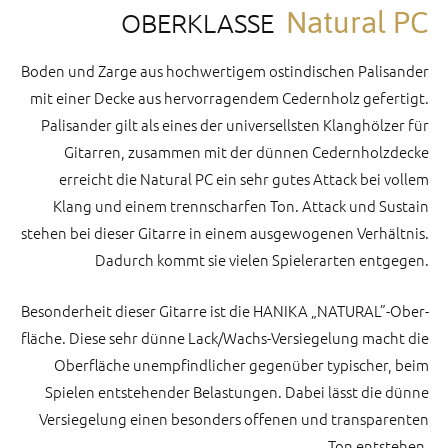
Natural PC
OBERKLASSE
Boden und Zarge aus hoch­wertigem ostindischen Palisander
mit einer Decke aus hervor­ragendem Cedern­holz gefertigt.
Palisander gilt als eines der universellsten Klang­hölzer für
Gitarren, zusammen mit der dünnen Cedern­holzdecke
erreicht die Natural PC ein sehr gutes Attack bei vollem
Klang und einem trenn­scharfen Ton. Attack und Sustain
stehen bei dieser Gitarre in einem ausge­wogenen Verhältnis.
Dadurch kommt sie vielen Spielerarten entgegen.
Besonderheit dieser Gitarre ist die HANIKA „NATURAL”-Ober­
fläche. Diese sehr dünne Lack/Wachs-Versiegelung macht die
Ober­fläche unempfind­licher gegenüber typischer, beim
Spielen entstehender Belastungen. Dabei lässt die dünne
Versiegelung einen besonders offenen und transparenten
Ton entstehen.