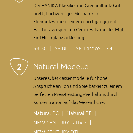
Der HANIKA-Klassiker mit Grenadill­holz-Griff­
brett, hoch­wertiger Mechanik mit
Ebenholzwirbeln, einem durchgängig mit
Hartholz versperrten Cedro-Hals und der High-
End Hochglanzlackierung.
58 BC
58 BF
58 Lattice EF-N
Natural Modelle
Unsere Oberklassen­modelle für hohe
Ansprüche an Ton und Spielbarkeit zu einem
perfekten Preis-Leistungs-Verhältnis durch
Konzentration auf das Wesentliche.
Natural PC
Natural PF
NEW CENTURY Lattice
NEW CENTURY DTL