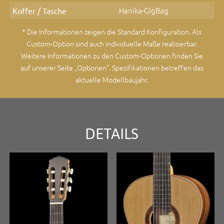
Hanika-GigBag
Koffer / Tasche
* Die Informationen zeigen die Standard Konfiguration. Als
Custom-Option sind auch individuelle Maße realisierbar.
Weitere Informationen zu den Custom-Optionen finden Sie
auf unserer Seite „Optionen”
. Spezifikationen betreffen das
aktuelle Modellbaujahr.
DETAILS