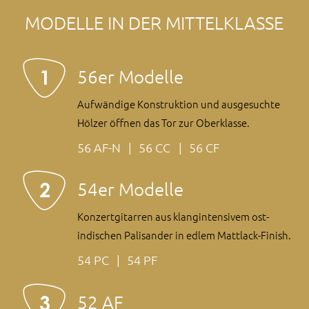
MODELLE IN DER MITTEL­KLASSE
56er Modelle
Auf­wändige Konstruk­tion und ausge­suchte
Hölzer öffnen das Tor zur Ober­klasse.
56 AF-N
56 CC
56 CF
54er Modelle
Konzert­gitarren aus klang­intensivem ost­
indischen Palisander in edlem Matt­lack-Finish.
54 PC
54 PF
52 AF