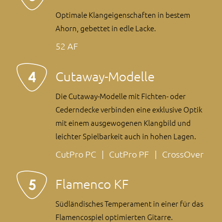
Optimale Klang­eigen­schaften in bestem
Ahorn, ge­bettet in edle Lacke.
52 AF
Cutaway-Modelle
Die Cutaway-Modelle mit Fichten- oder
Cedern­decke verbinden eine exklusive Optik
mit einem ausgewogenen Klangbild und
leichter Spielbarkeit auch in hohen Lagen.
CutPro PC
CutPro PF
CrossOver
Flamenco KF
Südländisches Temperament in einer für das
Flamenco­spiel optimierten Gitarre.