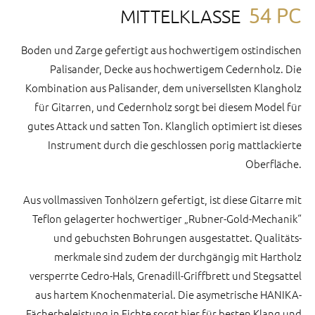
54 PC
MITTELKLASSE
Boden und Zarge gefertigt aus hoch­wertigem ostindischen
Palisander, Decke aus hoch­wertigem Cedernholz. Die
Kombination aus Palisander, dem universellsten Klangholz
für Gitarren, und Cedernholz sorgt bei diesem Model für
gutes Attack und satten Ton. Klanglich optimiert ist dieses
Instrument durch die geschlossen porig matt­lackierte
Oberfläche.
Aus vollmassiven Tonhölzern gefertigt, ist diese Gitarre mit
Teflon gelagerter hoch­wertiger „Rubner-Gold-Mechanik“
und gebuchsten Bohrungen ausgestattet. Qualitäts­
merkmale sind zudem der durch­gängig mit Hartholz
versperrte Cedro-Hals, Grenadill-Griffbrett und Stegsattel
aus hartem Knochen­material. Die asymetrische HANIKA-
Fächer­beleistung in Fichte sorgt hier für besten Klang und